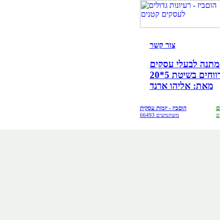
צור קש
ר
קים!
ים בשיטת 5*20
מאת: אליהו ארנד
ם
הוםביז - יזמות עסקית
ם
66493 משתמשים