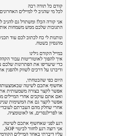
קודם כל תודה רבה
לכל מי שהגיב לי למיילים האחרונים
אני קורה הכל! ומשתדל גם להגיב ל
התגובות שלכם ממש משמחות אותי:
ונותנות לי כח לכתוב לכם עוד תכני
מהנסיון בשטח.
במייל הקודם גילינו
איך להפוך לאוטוריטות עבור הקהל
כדי שיעדיפו את הפתרונות שלכם ע
ודיברנו על דרכים לשווק ולהפגין א
היום כפי שהבטחתי,
אחשוף אתכם לשיטה שבאמצעותה
אפשר לקצר בצורה משמעותית את 
ואם אתם עוקבים אחרי המיילים ממנ
אפשר לקצר גם את המשימות שניש
אחרי שחלק מהם העברתם לעובדים
או לפרילנסרים, או לאוטומציה.
רגע לפני שאחשוף אתכם לשיטה,
אני רוצה רגע לחזור לביטוי SOP,
עליו דיברתי באחד המיילים הקודמי