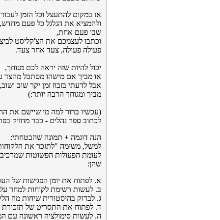
אז במקום להתעצל וכל הזמן לעבוד
ולהמציא את הגלגל כל פעם מחדש,
שבו פעם אחת,
וכתבו לעצמכם את הצ'קליסט לביצו
פעולה פעולה, צעד אחר צעד.
יכול להיות שזה יראה לכם מגוחך,
או מביך אם מישהו מסתכל מהצד ע
אבל לדעתי בזבוז זמן יקר שוב ושוב,
מביך ומגוחך הרבה יותר:)
(עכשיו ברור למה מי שיישם את הה
לכתוב ספר נהלים - כבר מחזיק בפתר
הנה דוגמה + תמונה שהבטחתי:
למשל, משימה "לתזכר את הלקוחות
לעומת הפעולות הפשוטות שמרכיבו
שהן:
א. לפתוח את יומן הפגישות של העס
ב. לעשות רשימת לקוחות למחר על 
ג. לבדוק בהיסטורית שיחות מה ה
ד. לפתוח את התסריט של תזכורת ל
ה. לעשות סימולציה ראשונה עם המ