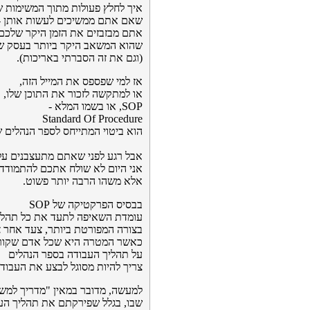
איך לחלץ פעולות מתוך המשימות 
שאם אתם ממשיכים לעשות אותן -
אתם מבזבזים את הזמן היקר שלכם,
שהוא המשאב היקר ביותר בעסק ש
(וגם את זה הסברתי באריכות).
אז למי שפספס את המייל הזה,
או למתקשה לזכור את התוכן שלו,
SOP, או בשמו המלא -
Standard Of Procedure
הוא ביטוי המתייחס לספר הנהלים 
אבל רגע לפני שאתם מתעצבנים עלי
אני היום לא שולח אתכם להתמודד 
אלא משהו הרבה יותר פשוט.
בבסיס הפרקטיקה של SOP
עומדת השאיפה לתעד את כל תהלי
בצורה המפורטת ביותר, צעד אחר צ
כאשר המטרה היא שכל אדם שקור
על תהליך העבודה בספר הנהלים
צריך להיות מסוגל לבצע את העבודה
למעשה, מדובר במאין "מדריך למש
שבו, בגלל שפירקתם את תהליך העב