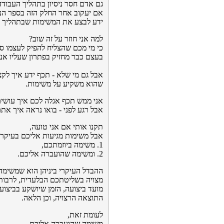
גם אדם חסר ניסיון בתהליך העבודה
אם יעקוב אחר החלק הזה בספר הנ
ידע לבצע את המשימות שבתהליך ה
למה אני חוזר על זה שוב?
כי מי מכם שהצליח להפיק לעצמו ס
בעצם כבר מחזיק בפתרון שעליו אני
אבל גם מי שלא - תכף ידע איך לקצ
שהוא משקיע על משימות.
אני ממש תכף אגלה לכם איך עושים
אבל רגע לפני - בואו נראה איך אתם
תקנו אותי אם אני טועה,
אבל משימות מגיעות אליכם בעיקר ב- 2 דרכים עיקר
1. משימה ביוזמתכם,
2. ומשימה שהועברה אליכם.
ההבדל העיקרי ביניהן הוא שמשימה 
מצויה בשליטתכם הבלעדית, לרבות
מועד ביצועה, הזמן שיושקע בביצוע
התוצאה הרצויה, וכן הלאה.
לעומת זאת,
משימה שהועברה אליכם,