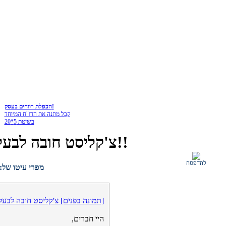
הכפלת רווחים בעסק!
קבל מתנה את הדו"ח המיוחד
בשיטת 5*20
[תמונה בפנים] צ'קליסט חובה לבעלי עסקים!!
להדפסה
מפרי עיטו של:
[תמונה בפנים] צ'קליסט חובה לבעל
היי חברים,