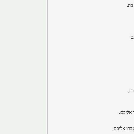
בה.
ם
"ז,
 אליכם.
ברו אליכם,