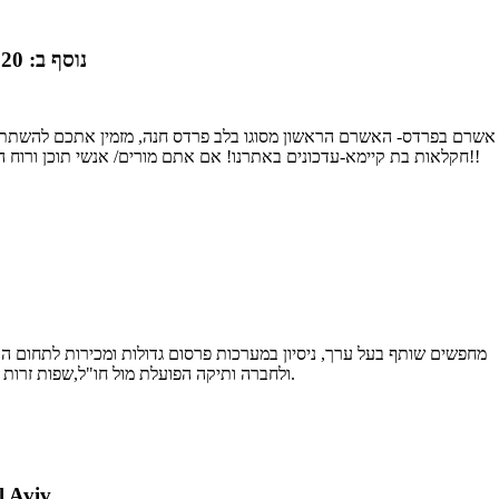
נוסף ב: 23.03.2020
אשרם בפרדס- האשרם הראשון מסוגו בלב פרדס חנה, מזמין אתכם להשתתף בר
חקלאות בת קיימא-עדכונים באתרנו! אם אתם מורים/ אנשי תוכן ורוח המעוניינים להעביר הרצאה/ סדנה/ קורס/ שיעור אצלנו- צרו עמנו קשר!!
מחפשים שותף בעל ערך, ניסיון במערכות פרסום גדולות ומכירות לתחום הט
ולחברה ותיקה הפועלת מול חו"ל,שפות זרות יתרון, קיימת פלטפורמה מבצעית שפותחה בחברה ופרוייקטים בעולם.
l Aviv