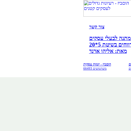
צור קש
ר
קים!
ים בשיטת 5*20
מאת: אליהו ארנד
ם
הוםביז - יזמות עסקית
ם
66493 משתמשים