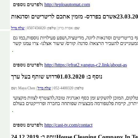
http://teploautomat.com
לפרטים נוספים:
אשרם בפרדס- מזמין אתכם לריטריטים וסדנאות
שם:
אפרת ברון |
טלפון:
0507456020 |
שלח מייל
יטריטים וסדנאות ליוגה, מדיטציה,ושפע פעילויות נוספות,כמו גם
http://https://efrat2.vangus-c2.link/about-as
לפרטים נוספים:
נוסף ב: 01.03.2020
דרוש שותף בעל ערך
טלפון:
052-4400320 |
שלח מייל
Maya Chen |
שם:
לקום, המוכן להשקיע זמן כסף ואנרגיה טובה,להצטרף לצוות מקצועי
http://cast-tv.com/contact
לפרטים נוספים:
House Cleaning Company In Te
נוסף ב: 24.12.2019