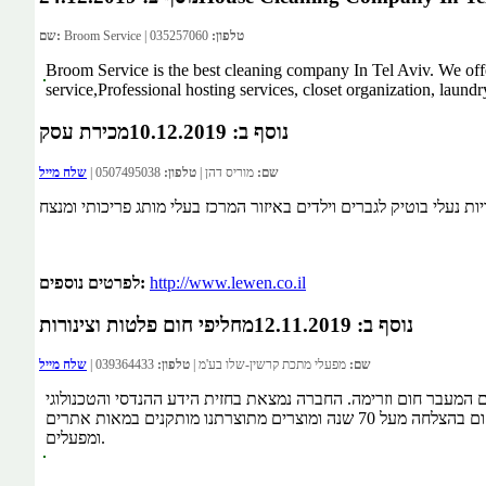
טלפון:
035257060
Broom Service |
שם:
Broom Service is the best cleaning company In Tel Aviv. We off
service,Professional hosting services, closet organization, laund
נוסף ב: 10.12.2019
מכירת עסק
שם:
מוריס דהן |
טלפון:
0507495038 |
שלח מייל
http://www.lewen.co.il
לפרטים נוספים:
נוסף ב: 12.11.2019
מחליפי חום פלטות וצינורות
שם:
מפעלי מתכת קרשין-שלו בע'מ |
טלפון:
039364433 |
שלח מייל
ם המעבר חום וזרימה. החברה נמצאת בחזית הידע ההנדסי והטכנולוגי
עם שת"פ עם חברות מובילות בתחום בעולם. החברה מובילה את התחום בהצלחה מעל 70 שנה ומוצרים מתוצרתנו מותקנים במאות אתרים
ומפעלים.