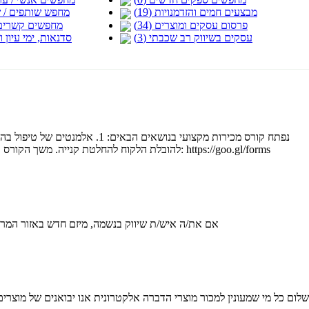
מבצעים חמים והזדמנויות (19)
מחפש שותפים / שת
פרסום עסקים ומוצרים (34)
מחפשים קשרים ב..
עסקים בשיווק רב שכבתי (3)
סדנאות, ימי עיון וסמ
להובלת הלקוח להחלטת קנייה. משך הקורס כ-4 חודשים באופן יומי נא למלא פרטים בטופס שלמטה ונחזור בהקדם: https://goo.gl/forms
אם את/ה איש/ת שיווק בנשמה, מיזם חדש באזור המרכז וה
שלום כל מי שמעונין למכור מוצרי הדברה אלקטרונית אנו יבואנים של מוצר