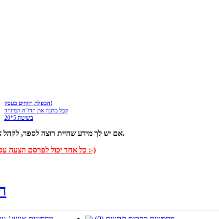
הכפלת רווחים בעסק!
קבל מתנה את הדו"ח המיוחד
בשיטת 5*20
אם יש לך מידע שהיית רוצה לספר, לקהל איכותי מאוד וממוקד של אנשי עסקים ויזמים, זה בדיוק המקום בשבילך.
כל אחד יכול לפרסם הצעה עסקית - בינתיים ללא תשלום :-)
ה
מחפשים ספקים חדשים (0)
מחפשים אנשי / ערוצי