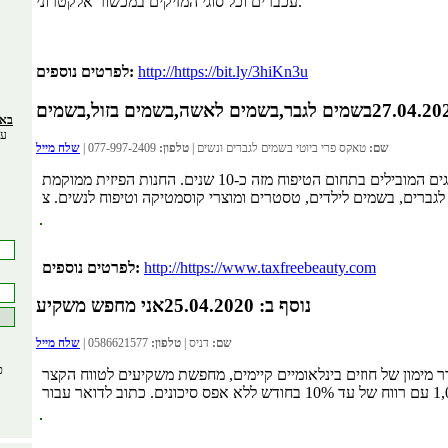
עכברים וכל סוגי המזיקים במכשור אלקטרוני.
http://https://bit.ly/3hiKn3u
לפרטים נוספים:
בשמים לגבר,בשמים לאשה,בשמים בזול,בשמים
באתר 66493
עס
שם:
טאקס פרי ביוטי בשמים לגברים ונשים |
טלפון:
077-997-2409 |
שלח מייל
טאקס פרי סופליי בע“מ עוסקת במכירת בשמים מקוריים בזול ממגוון המותגים המובילים בתחום הטיפוח מזה כ-10 שנים. החנות הפיזית ממוקמת
http://https://www.taxfreebeauty.com
לפרטים נוספים:
נוסף ב: 25.04.2020
אני מחפש משקיע
שם:
דניס |
טלפון:
0586621577 |
שלח מייל
כ
ר מימון של חוזים בינלאומיים קיימים, מחפשת משקיעים לטווח הקצר