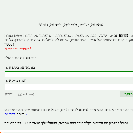
עסקים, שיווק, מכירות, רווחים, ניהול
 חברים רשומים
המקבלים פעמיים בשבוע מידע חדש ועדכני של רעיונות, טיפים וסודות
קיים מניסיונם המעשי של אנשי עסקים שונים, ישירות למייל שלהם. אתה מוזמן להצטרף אליהם
עכשיו!
השירות ניתן בחינם!
הזן כאן את המייל שלך:
הזן כאן את השם שלך
ואת המייל שלך
(למשל: eli@gmail.com)
ך תמיד תהיה מעודכן מבלי צורך להיכנס לאתר כל יום, ותקבל טיפים ורעיונות שלא תמיד יפורסמו
לפרטים »
באתר.
בהבטחה!
תוכל להפסיק את השירות בקליק אחד ומתי שתרצה,
והמייל שלך נשאר בינינו – וזה