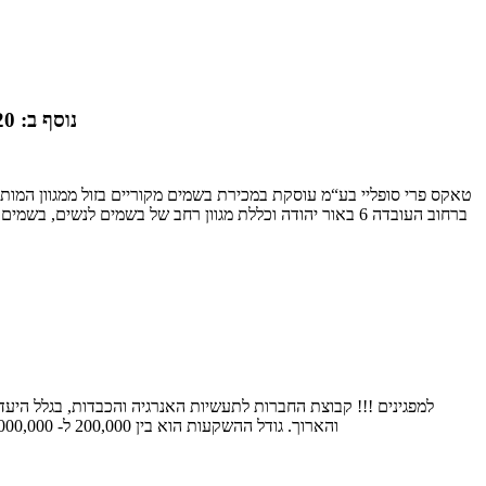
נוסף ב: 27.04.2020
ברחוב העובדה 6 באור יהודה וכללת מגוון רחב של בשמים לנשים, בשמים לגברים, בשמים לילדים, טסטרים ומוצרי קוסמטיקה וטיפוח לנשים. צ
למפגינים !!! קבוצת החברות לתעשיות האנרגיה והכבדות, בגלל היעד
והארוך. גודל ההשקעות הוא בין 200,000 ל- 1,000,000 עם רווח של עד 10% בחודש ללא אפס סיכונים. כתוב לדואר עבור