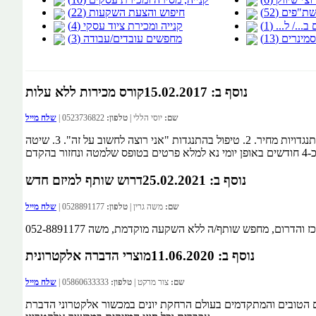
"פים (52)
חיפוש והצעת השקעות (22)
./ ל... (1)
קנייה ומכירת ציוד עסקי (4)
ינרים (13)
מחפשים עובדים/עבודה (3)
נוסף ב: 15.02.2017
קורס מכירות ללא עלות
שם:
יוסי הללי |
טלפון:
0523736822 |
שלח מייל
נפתח קורס מכירות מקצועי בנושאים הבאים: 1. אלמנטים של טיפול בהתנגדויות מחיר. 2. טיפול בהתנגדות "אני רוצה לחשוב על זה". 3. שיטה
נוסף ב: 25.02.2021
דרוש שותף למיזם חדש
שם:
משה גרין |
טלפון:
0528891177 |
שלח מייל
דרום, מחפש שותף/ה ללא השקעה מוקדמת, משה 052-8891177
נוסף ב: 11.06.2020
מוצרי הדברה אלקטרונית
שם:
צור מרקט |
טלפון:
05860633333 |
שלח מייל
ים הטובים והמתקדמים בעולם הרחקת יונים במכשור אלקטרוני הדברת