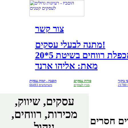
צור קש
ר
מתנה לבעלי עסקים!
לת רווחים בשיטת 5*20
מאת: אליהו ארנד
י ביקור
סודות עסקיים
הוםביז - יזמות עסקית
מגזין לעסקים
66493 משתמשים
עסקים, שיווק,
מכירות, רווחים,
ים חסרים
ניהול