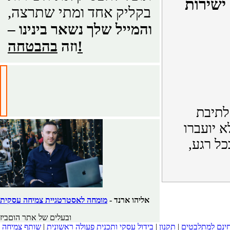
ישירות
בקליק אחד ומתי שתרצה,
והמייל שלך נשאר בינינו –
בהבטחה!
וזה
לתיבת
 יועברו
ל רגע,
אליהו ארנד -
מומחה לאסטרטגיית צמיחה עסקית
ובעלים של אתר הוםביז
חינם למתלבטים
|
תקנון
|
בידול עסקי ותכנית פעולה ראשונית
|
שותף צמיחה