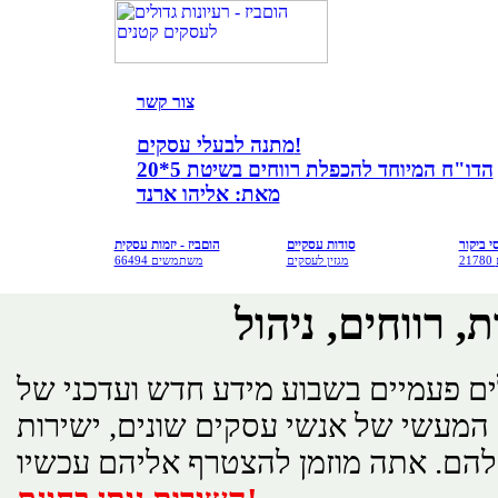
צור קש
ר
מתנה לבעלי עסקים!
הדו"ח המיוחד להכפלת רווחים בשיטת 5*20
מאת: אליהו ארנד
י ביקור
סודות עסקיים
הוםביז - יזמות עסקית
מגזין לעסקים
66494 משתמשים
, רווחים, ניהול
 פעמיים בשבוע מידע חדש ועדכני של
ם המעשי של אנשי עסקים שונים, ישירות