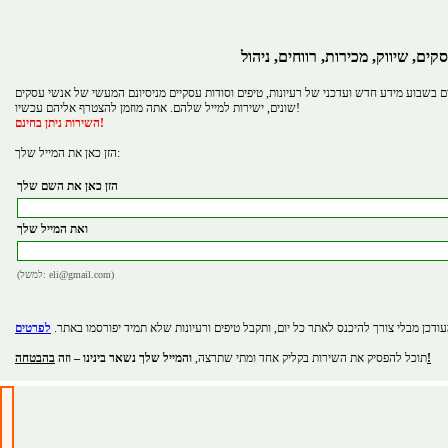
קים, שיווק, מכירות, רווחים, ניהול
 בשבוע מידע חדש ועדכני של רעיונות, טיפים וסודות עסקיים מניסיונם המעשי של אנשי עסקים
שונים, ישירות למייל שלהם. אתה מוזמן להצטרף אליהם עכשיו!
השירות ניתן בחינם!
הזן כאן את המייל שלך:
הזן כאן את השם שלך
ואת המייל שלך
(למשל: eli@gmail.com)
ודכן מבלי צורך להיכנס לאתר כל יום, ותקבל טיפים ורעיונות שלא תמיד יפורסמו באתר.
בהבטחה!
תוכל להפסיק את השירות בקליק אחד ומתי שתרצה,
והמייל שלך נשאר בינינו – וזה