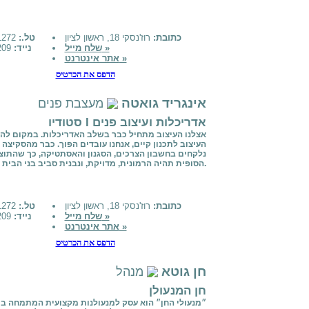
כתובת:
רוז'נסקי 18, ראשון לציון
טל.:
0528581272
שלח מייל »
נייד:
772315209
אתר אינטרנט »
הדפס את הכרטיס
אינגריד גואטה
מעצבת פנים
סטודיו I אדריכלות ועיצוב פנים
אצלנו העיצוב מתחיל כבר בשלב האדריכלות. במקום לה
העיצוב לתכנון קיים, אנחנו עובדים הפוך. כבר מהסקיצה
נלקחים בחשבון הצרכים, הסגנון והאסתטיקה, כך שהתוצ
הסופית תהיה הרמונית, מדויקת, ונבנית סביב בני הבית.
כתובת:
רוז'נסקי 18, ראשון לציון
טל.:
0528581272
שלח מייל »
נייד:
772315209
אתר אינטרנט »
הדפס את הכרטיס
חן גוטא
מנהל
חן המנעולן
״מנעולי החן״ הוא עסק למנעולנות מקצועית המתמחה ב