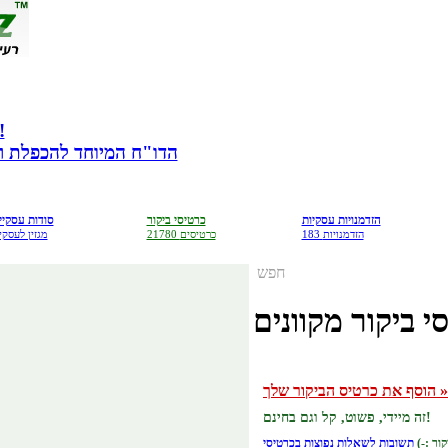
מתנה לבעלי עס
הדו"ח המיוחד להכפלת רווח
הזדמנויות עסקיות
כרטיסי ביקור
סודות עסקיי
183 הזדמנויות
21780 כרטיסים
מגזין לעסקי
חפש
י ביקור מקוונים
הוסף את כרטיס הביקור שלך »
זה מיידי, פשוט, קל וגם בחינם!
תשובות לשאלות נפוצות בכרטיסי