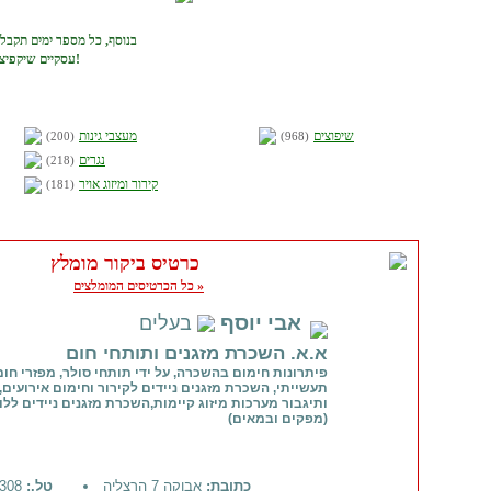
בנוסף, כל מספר ימים תקבל
עסקיים שיקפיצו באופן מוכח את ההצלחה העסקית שלך!
שיפוצים
מעצבי גינות
(200)
(968)
נגרים
(218)
קירור ומיזוג אויר
(181)
כרטיס ביקור מומלץ
כל הכרטיסים המומלצים »
אבי יוסף
בעלים
א.א. השכרת מזגנים ותותחי חום
פיתרונות חימום בהשכרה, על ידי תותחי סולר, מפזרי חום
תעשייתי, השכרת מזגנים ניידים לקירור וחימום אירועים,ג
ותיגבור מערכות מיזוג קיימות,השכרת מזגנים ניידים לל
(מפקים ובמאים)
כתובת:
אבוקה 7 הרצליה
טל.:
09-9518308