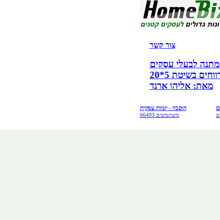
צור קש
ר
קים!
ים בשיטת 5*20
מאת: אליהו ארנד
ם
הוםביז - יזמות עסקית
ם
66493 משתמשים