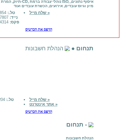
תיוק, המרת קלטות ל-CD, נוהלי עבודה 
מיון וגיוס עובדים, אירועים, הכשרת עובדים ועוד
שלח מייל »
טל.:
03-9013854
נייד:
054-7587807
פקס:
057-7944314
הדפס את הכרטיס
תנחום ●
הנהלת חשבונות
שלח מייל »
טל.:
026514204
אתר אינטרנט »
הדפס את הכרטיס
תנחום -
הנהלת חשבונות