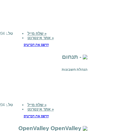
שלח מייל »
טל.:
026514204
אתר אינטרנט »
הדפס את הכרטיס
תנחום -
הנהלת חשבונות
שלח מייל »
טל.:
026514204
אתר אינטרנט »
הדפס את הכרטיס
OpenValley OpenValley