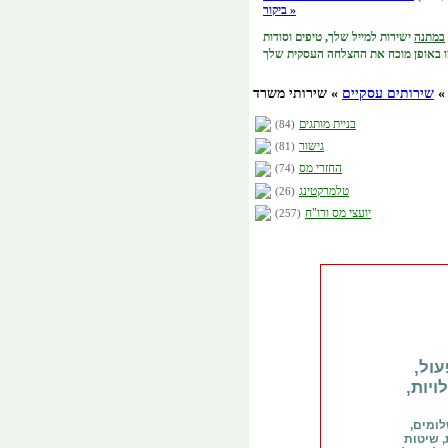
ביקור »
במתנה
ישירות למייל שלך,
טיפים וסודות
שירותים עסקיים
» שירותי משרד
בניית מותגים
(84)
גישור
(81)
החזרי מס
(74)
טלמרקטינג
(26)
יועצי מס ורו"ח
(257)
ול,
יות,
לומים,
, שיטות