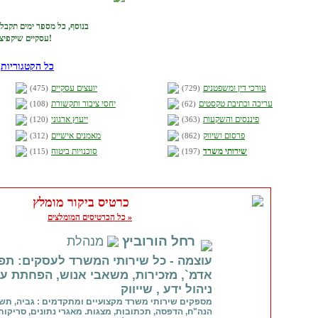
בנוסף, כל מספר ימים תקבל
עסקיים שיקפיצו באופן מוכח את ההצלחה העסקית שלך!
כל הקטגוריות
»
עורכי דין ומשפטנים
יועצים עסקיים
(475)
(729)
עריכה וכתיבת טקסטים
יחסי ציבור ותקשורת
(108)
(62)
פיננסים והשקעות
ייעוץ ארגוני
(120)
(363)
פרסום ושיווק
מאמנים אישיים
(312)
(862)
שירותי משרד
סוכנויות ביטוח
(115)
(197)
כרטיס ביקור מומלץ
כל הכרטיסים המומלצים »
רחל הורוביץ
מנהלת
עוצמה - כל שירותי המשרד לעסקים: תפע
אדמ`, מזכירות, משאבי אנוש, הפחתת עלו
ניהול ידע , שייווק
מספקים שירותי משרד מקצועיים ומתקדמים : גביה, תש
הנה"ח, הדפסה, תכתובות, מצגות. מאגרי נתונים, סריקות