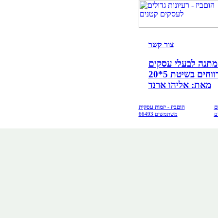
צור קש
ר
קים!
ים בשיטת 5*20
מאת: אליהו ארנד
ם
הוםביז - יזמות עסקית
ם
66493 משתמשים