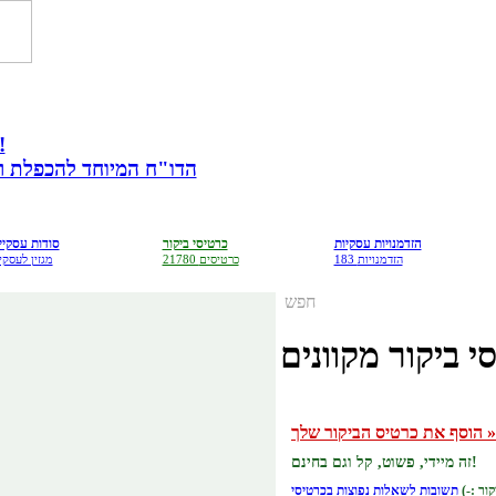
מתנה לבעלי עס
הדו"ח המיוחד להכפלת רווח
הזדמנויות עסקיות
כרטיסי ביקור
סודות עסקיי
183 הזדמנויות
21780 כרטיסים
מגזין לעסקי
חפש
י ביקור מקוונים
הוסף את כרטיס הביקור שלך »
זה מיידי, פשוט, קל וגם בחינם!
תשובות לשאלות נפוצות בכרטיסי