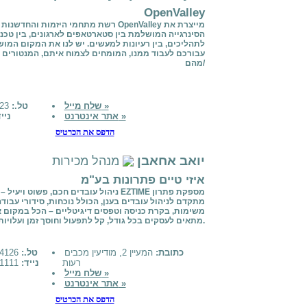
OpenValley
רשת מתחמי היזמות והחדשנות של OpenValley מייצר
הסינרגייה המושלמת בין סטארטאפים לארגונים, בין טכנו
לתהליכים, בין רעיונות למעשים. יש לנו את המקום המו
עבורכם לעבוד ממנו, המומחים לצמוח איתם, המנטורים 
מהם/
שלח מייל »
טל.:
6823-6823
אתר אינטרנט »
ניי
הדפס את הכרטיס
יואב אחאבן
מנהל מכירות
איזי טיים פתרונות בע"מ
EZTIME – ני
מתקדם לניהול עובדים בענן, הכולל נוכחות, סידורי עבודה
משימות, בקרת כניסה וטפסים דיגיטליים – הכל במקום א
מתאים לעסקים בכל גודל, קל לתפעול וחוסך זמן ועלויות.
כתובת:
המעיין 2, מודיעין מכבים
טל.:
052-4124126
רעות
נייד:
079-9991111
שלח מייל »
אתר אינטרנט »
הדפס את הכרטיס