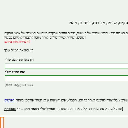
קים, שיווק, מכירות, רווחים, ניהול
 בשבוע מידע חדש ועדכני של רעיונות, טיפים וסודות עסקיים מניסיונם המעשי של אנשי עסקים
שונים, ישירות למייל שלהם. אתה מוזמן להצטרף אליהם עכשיו!
השירות ניתן בחינם!
הזן כאן את המייל שלך:
הזן כאן את השם שלך
ואת המייל שלך
(למשל: eli@gmail.com)
ודכן מבלי צורך להיכנס לאתר כל יום, ותקבל טיפים ורעיונות שלא תמיד יפורסמו באתר.
בהבטחה!
תוכל להפסיק את השירות בקליק אחד ומתי שתרצה,
והמייל שלך נשאר בינינו – וזה