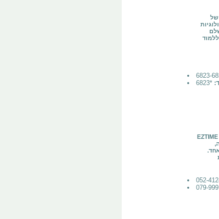
ת את
לוגיות
שלם
ללמוד
ד:
*6823
הול עובדים חכם, פשוט ויעיל EZTIME מספקת פתרון
,
חד.