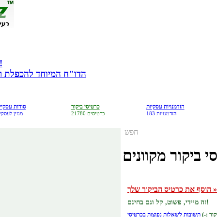
מתנה לבעלי עס
הדו"ח המיוחד להכפלת רווח
הזדמנויות עסקיות
כרטיסי ביקור
סודות עסקיי
183 הזדמנויות
21780 כרטיסים
מגזין לעסקי
חפש
י ביקור מקוונים
הוסף את כרטיס הביקור שלך »
זה מיידי, פשוט, קל וגם בחינם!
תשובות לשאלות נפוצות בכרטיסי