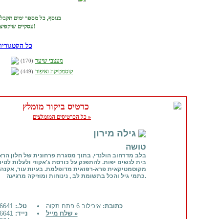
בנוסף, כל מספר ימים תקבל
עסקיים שיקפיצו באופן מוכח את ההצלחה העסקית שלך!
כל הקטגוריו
מעצבי שיער
(170)
קוסמטיקה ואיפור
(449)
כרטיס ביקור מומלץ
כל הכרטיסים המומלצים »
גילה מירון
טושה
בלב מדרחוב הולנדי, בתוך מסגרת פרחונית של חלון הראו
בית לנשים יפות. להתפנק על כורסת ג'אקוזי ולעלות לטיפ
מקוסמטיקאית פרא-רפואית מדופלמת. בעיות עור, אקנה
כתמי גיל והכל בתשומת לב , נינוחות ומוזיקה מרגיעה.
כתובת:
איכילוב 6 פתח תקוה
טל.:
077-3416641
שלח מייל »
נייד:
052-3416641