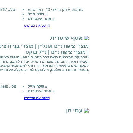
כתובת:
יצחק בן צבי 10, באר שבע
טל.:
0515896767
שלח מייל »
אתר אינטרנט »
הדפס את הכרטיס
אסף שיטרית
מוצרי ציפורניים אונליין | מוצרי בניית ציפ
| מוצרי ציפורניים | נייל בוקס
ניילבוקס מתבלטת כשם דבר בתחום היופי וטיפוח הציפור
ומציעה מגוון רחב של מוצרים המיועדים הן לחובבים והן
למקצוענים בתעשייה. עם אתר ידידותי למשתמש המציג א
המוצרים הנרחב שלהם, ניילבוקס לא רק מקלה על חוויית הקנייה,
שלח מייל »
טל.:
050-8833890
אתר אינטרנט »
הדפס את הכרטיס
עמי חן