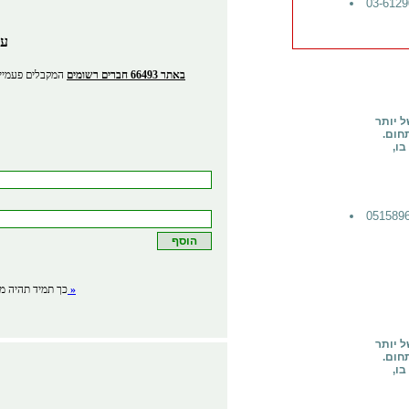
עס
באתר 66493 חברים רשומים
המקבלים פעמיים
ל יותר
תחום.
בו,
לפרטים »
כך תמיד תהיה מע
ל יותר
תחום.
בו,