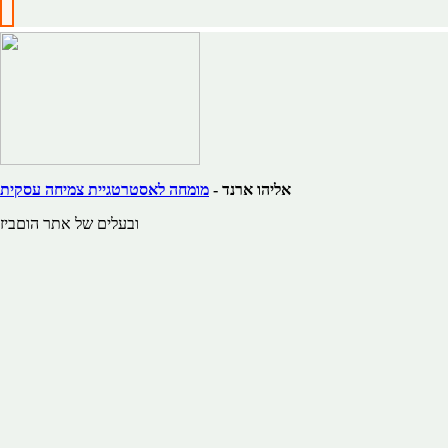
אליהו ארנד -
מומחה לאסטרטגיית צמיחה עסקית
ובעלים של אתר הוםביז