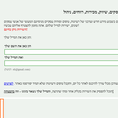
קים, שיווק, מכירות, רווחים, ניהול
 בשבוע מידע חדש ועדכני של רעיונות, טיפים וסודות עסקיים מניסיונם המעשי של אנשי עסקים
שונים, ישירות למייל שלהם. אתה מוזמן להצטרף אליהם עכשיו!
השירות ניתן בחינם!
הזן כאן את המייל שלך:
הזן כאן את השם שלך
ואת המייל שלך
(למשל: eli@gmail.com)
ודכן מבלי צורך להיכנס לאתר כל יום, ותקבל טיפים ורעיונות שלא תמיד יפורסמו באתר.
בהבטחה!
תוכל להפסיק את השירות בקליק אחד ומתי שתרצה,
והמייל שלך נשאר בינינו – וזה