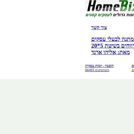
צור קש
ר
קים!
ים בשיטת 5*20
מאת: אליהו ארנד
ם
הוםביז - יזמות עסקית
ם
66493 משתמשים