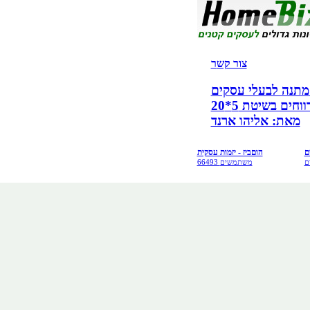
צור קש
ר
קים!
ים בשיטת 5*20
מאת: אליהו ארנד
ם
הוםביז - יזמות עסקית
ם
66493 משתמשים