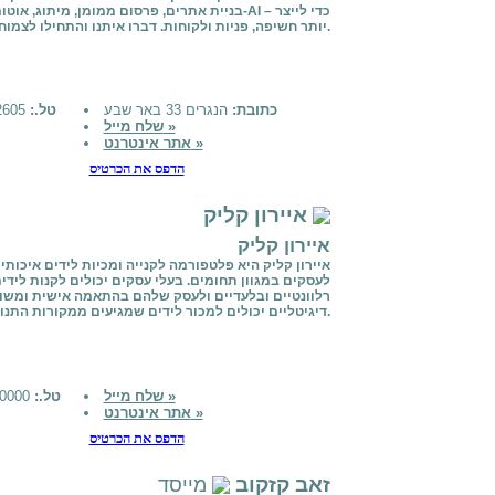
בניית אתרים, פרסום ממומן, מיתוג, אוטומציות ו-AI – כ
יותר חשיפה, פניות ולקוחות. דברו איתנו והתחילו לצמוח.
כתובת:
הנגרים 33 באר שבע
טל.:
0509442605
שלח מייל »
אתר אינטרנט »
הדפס את הכרטיס
איירון קליק
איירון קליק
איירון קליק היא פלטפורמה לקנייה ומכיות לידים איכותי
לעסקים במגוון תחומים. בעלי עסקים יכולים לקנות לידי
רלוונטיים ובלעדיים ולעסק שלהם בהתאמה אישית ומשו
דיגיטליים יכולים למכור לידים שמגיעים ממקורות התנועה שלהם.
שלח מייל »
טל.:
050-0000000
אתר אינטרנט »
הדפס את הכרטיס
זאב קזקוב
מייסד