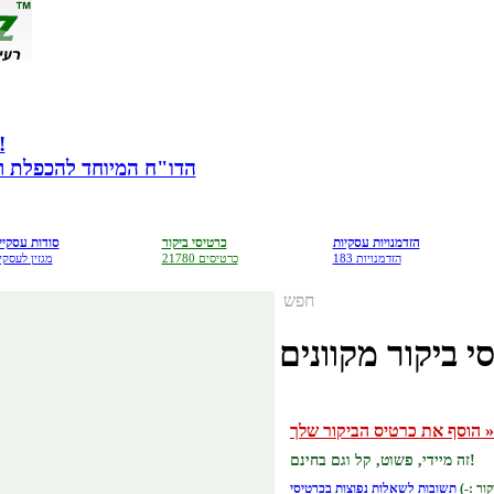
מתנה לבעלי עס
הדו"ח המיוחד להכפלת רווח
הזדמנויות עסקיות
כרטיסי ביקור
סודות עסקיי
183 הזדמנויות
21780 כרטיסים
מגזין לעסקי
חפש
י ביקור מקוונים
הוסף את כרטיס הביקור שלך »
זה מיידי, פשוט, קל וגם בחינם!
תשובות לשאלות נפוצות בכרטיסי