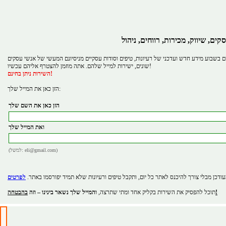
קים, שיווק, מכירות, רווחים, ניהול
 בשבוע מידע חדש ועדכני של רעיונות, טיפים וסודות עסקיים מניסיונם המעשי של אנשי עסקים
שונים, ישירות למייל שלהם. אתה מוזמן להצטרף אליהם עכשיו!
השירות ניתן בחינם!
הזן כאן את המייל שלך:
הזן כאן את השם שלך
ואת המייל שלך
(למשל: eli@gmail.com)
ודכן מבלי צורך להיכנס לאתר כל יום, ותקבל טיפים ורעיונות שלא תמיד יפורסמו באתר.
בהבטחה!
תוכל להפסיק את השירות בקליק אחד ומתי שתרצה,
והמייל שלך נשאר בינינו – וזה