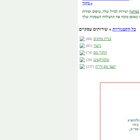
ביקור »
במתנה
ישירות למייל שלך,
טיפים וסודות
כל הקטגוריות
» שירותים עסקיים
בניית מותגים
(84)
גישור
(81)
החזרי מס
(74)
טלמרקטינג
(26)
יועצי מס ורו"ח
(257)
ולהשיג
 בתי
ירות אדיב,