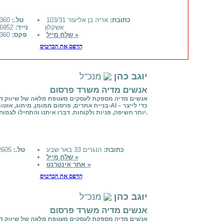
כתובת:
אריה בן אליעזר 103/31
טל.:
08-6781360
אשקלון
נייד:
052-6776952
שלח מייל »
פקס:
08-6781360
הדפס את הכרטיס
יוגב כהן
מנכ"ל
אנשים מדיה משרד פרסום
אנשים מדיה מספקת לעסקים מעטפת מלאה של שיווק דיג
בניית אתרים, פרסום ממומן, מיתוג, אוטומציות ו-AI – כ
יותר חשיפה, פניות ולקוחות. דברו איתנו והתחילו לצמוח.
כתובת:
הנגרים 33 באר שבע
טל.:
0509442605
שלח מייל »
אתר אינטרנט »
הדפס את הכרטיס
יוגב כהן
מנכ"ל
אנשים מדיה משרד פרסום
אנשים מדיה מספקת לעסקים מעטפת מלאה של שיווק דיג