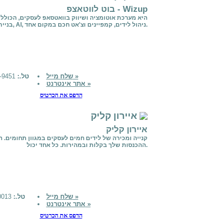
בוט לווטאצפ - Wizup
בניית בוטים, AI, ניהול לידים, קמפיינים וצ'אט חכם במקום אחד.
שלח מייל »
טל.:
051-522-9451
אתר אינטרנט »
הדפס את הכרטיס
איירון קליק
איירון קליק
קנייה ומכירה של לידים חמים לעסקים במגוון תחומים. 
ההכנסות שלך בקלות ובמהירות. כל אחד יכול.
שלח מייל »
טל.:
0773270013
אתר אינטרנט »
הדפס את הכרטיס