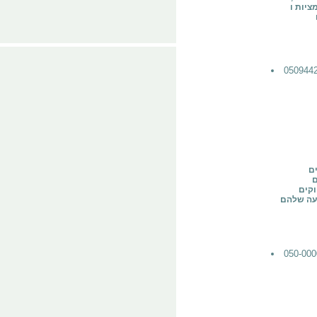
די לייצר
ים
ם
וקים