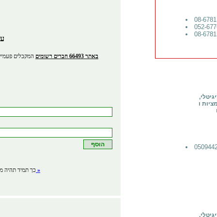
עס
באתר 66493 חברים רשומים
המקבלים פעמיים
יטלי,
די לייצר
לפרטים »
כך תמיד תהיה מע
יטלי,