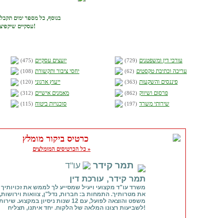
בנוסף, כל מספר ימים תקבל
עסקיים שיקפיצו באופן מוכח את ההצלחה העסקית שלך!
עורכי דין ומשפטנים
יועצים עסקיים
(475)
(729)
עריכה וכתיבת טקסטים
יחסי ציבור ותקשורת
(108)
(62)
פיננסים והשקעות
ייעוץ ארגוני
(120)
(363)
פרסום ושיווק
מאמנים אישיים
(312)
(862)
שירותי משרד
סוכנויות ביטוח
(115)
(197)
כרטיס ביקור מומלץ
כל הכרטיסים המומלצים »
תמר קידר
עו"ד
תמר קידר, עורכת דין
משרד עו"ד מקצועי ויעיל שמסייע לך לממש את זכויותיך 
את מטרותיך. התמחות ב: חברות, נדל"ן, צוואות וירושות,
משפט והוצאה לפועל, עם 12 שנות ניסיון במקצוע. ש
לשביעות רצונו המלאה של הלקוח. יחד איתנו, תצליח!