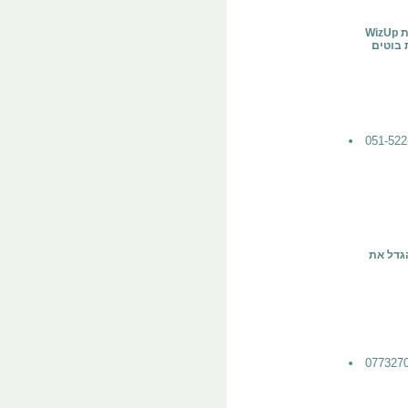
WizUp היא מערכת אוטומציה ושיווק בוואטסאפ לעסקים, הכוללת
הגדל את