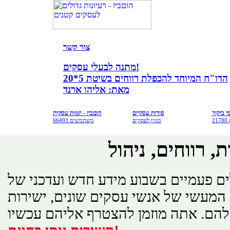
צור קש
ר
מתנה לבעלי עסקים!
הדו"ח המיוחד להכפלת רווחים בשיטת 5*20
מאת: אליהו ארנד
י ביקור
סודות עסקיים
הוםביז - יזמות עסקית
מגזין לעסקים
66493 משתמשים
, רווחים, ניהול
 פעמיים בשבוע מידע חדש ועדכני של
ם המעשי של אנשי עסקים שונים, ישירות